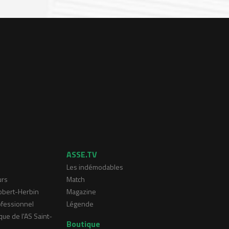
ASSE.TV
Les indémodables
urs
Match
Robert-Herbin
Magazine
ofessionnel
Légende
que de l'AS Saint-
Boutique