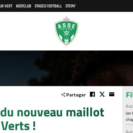
UR-VERT
KIDS'CLUB
STAGES FOOTBALL
STEPH'
Fi
Partager
 du nouveau maillot
Aujo
Ian
Verts !
chap
Aujo