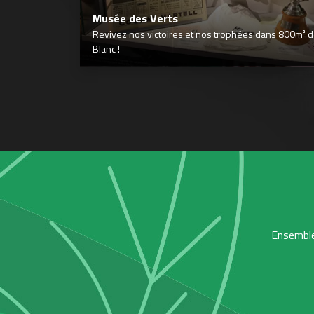
Musée des Verts
Revivez nos victoires et nos trophées dans 800m² déd
Blanc !
Ensemble,