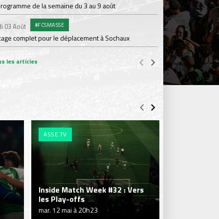
programme de la semaine du 3 au 9 août
COMMU
Jeudi 30 Juil.
#FCSMASSE
i 03 Août
Kapriol renouvelle 
cage complet pour le déplacement à Sochaux
s les articles
ASSE.TV
ASSE.TV
Inside Match Week #32 : Vers
Inside Match
les Play-offs
noire
mar. 12 mai à 20h23
mar. 28 avril à