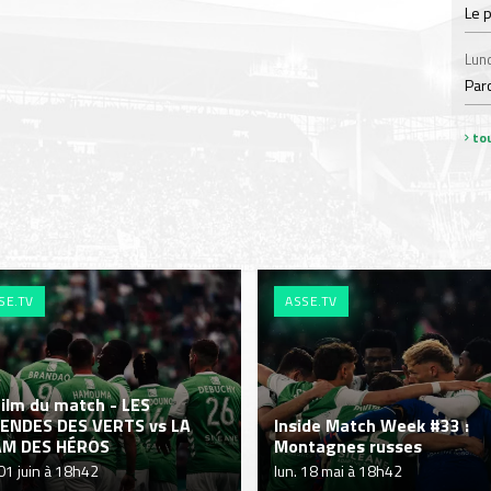
Le 
Lund
Par
tou
SE.TV
ASSE.TV
film du match - LES
ENDES DES VERTS vs LA
Inside Match Week #33 :
AM DES HÉROS
Montagnes russes
 01 juin à 18h42
lun. 18 mai à 18h42