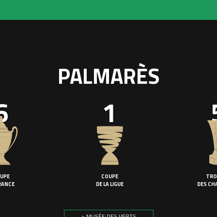
PALMARÈS
6
1
UPE
COUPE
TRO
RANCE
DE LA LIGUE
DES CH
> MUSÉE DES VERTS