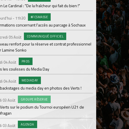
en Le Cardinal : "De la fraîcheur qui fait du bien !"
PR
Samedi 01 Août
#FCSMASSE
urd'hui - 11h30
Ian Cathro : "La sem
ormations concernant l'accès au parcage à Sochaux
vont commencer"
COMMUNIQUÉ OFFICIEL
#A
credi 05 Août
Samedi 01 Août
veau renfort pour la réserve et contrat professionnel
Une victoire contre V
r Lamine Sonko
#A
Samedi 01 Août
PROS
di 04 Août
ASSE - Venise en dir
s les coulisses du Media Day
AB
Samedi 01 Août
MEDIADAY
di 04 Août
20 600 abonnés : l'AS
 backstages du media day en photos des Verts !
PR
Vendredi 31 Juil.
GROUPE RÉSERVE
i 03 Août
ASSE- Venise déloca
 Verts sur le podium du Tournoi européen U21 de
ufragan
CO
Vendredi 31 Juil.
L'ASSE et hummel rév
AGENDA
i 03 Août
maillot extérieur 2