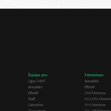
Équipe pro
Féminines
Ligue 2 BKT
Actualités
Actualités
Effectif
Effectif
U16 Féminine
Staff
U12-U14 Fémini
Calendrier
U11 Féminine
Classement
U7 - U9 Féminine