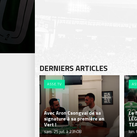
DERNIERS ARTICLES
ASSE.TV
AS
Avec Aron Csongvai de sa
Le 
signature à sa première en
LÉG
Vert !
TE
sam. 25 juil. à 23h08
lun.