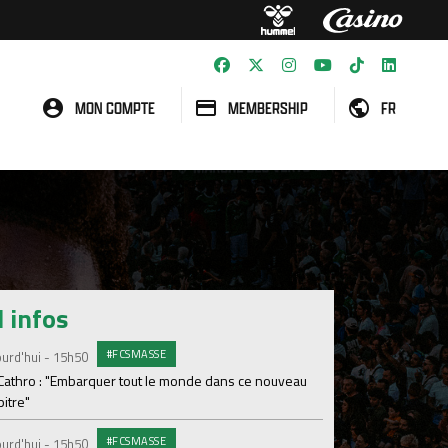
MON COMPTE
MEMBERSHIP
FR
l infos
#FCSMASSE
#ASS
urd'hui - 15h50
Lundi 03 Août
 Cathro : "Embarquer tout le monde dans ce nouveau
Le dernier match de
itre"
Dimanche 02 Août
#FCSMASSE
urd'hui - 15h50
Le point sur l'effecti