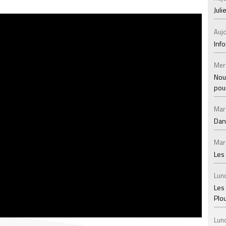
Juli
Aujo
Inf
Mer
Nou
pou
Mar
Dan
Mar
Les
Lund
Les
Plo
Lund