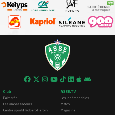
Club
ASSE.TV
Palmarès
Les indémodables
Les ambassadeurs
Match
Centre sportif Robert-Herbin
Magazine