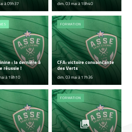
mai à 09h37
dim. 03 mai à 18h40
NES
FORMATION
nine : la dernière à
CFA: victoire convaincante
e réussie !
des Verts
mai à 18h10
dim. 03 mai à 17h36
FORMATION