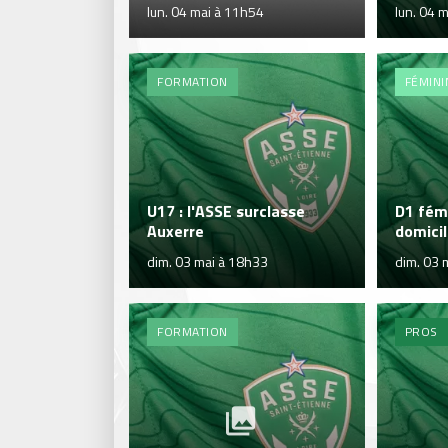
lun. 04 mai à 11h54
lun. 04 
FORMATION
FÉMINI
U17 : l'ASSE surclasse
D1 fémi
Auxerre
domicil
dim. 03 mai à 18h33
dim. 03 
FORMATION
PROS