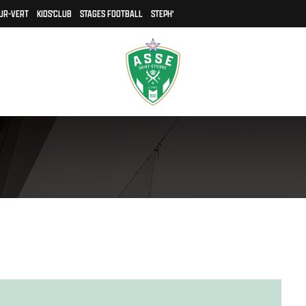
UR-VERT
KIDS'CLUB
STAGES FOOTBALL
STEPH'