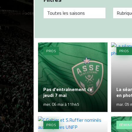
PROS
PROS
Pas d'entraînement ce
La séa
jeudi 7 mai
en pho
mer. 06 mai à 11h45
mar. 05 
PROS
FÉMINI