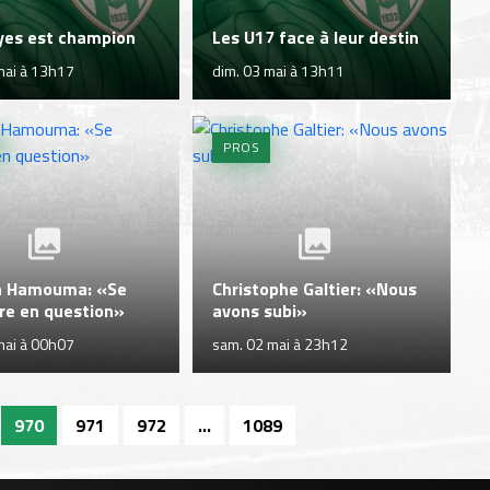
oyes est champion
Les U17 face à leur destin
mai à 13h17
dim. 03 mai à 13h11
PROS
 Hamouma: «Se
Christophe Galtier: «Nous
re en question»
avons subi»
mai à 00h07
sam. 02 mai à 23h12
970
971
972
...
1089