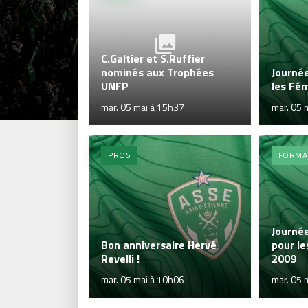
C.Galtier et S.Ruffier
nominés aux Trophées
Journé
UNFP
les Fé
mar. 05 mai à 15h37
mar. 05 
PROS
FORMA
Journé
Bon anniversaire Hervé
pour le
Revelli !
2009
mar. 05 mai à 10h06
mar. 05 