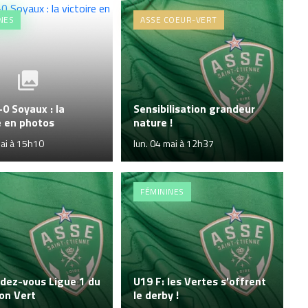
NES
ASSE COEUR-VERT
0 Soyaux : la
Sensibilisation grandeur
e en photos
nature !
mai à 15h10
lun. 04 mai à 12h37
FÉMININES
ndez-vous Ligue 1 du
U19 F: les Vertes s'offrent
on Vert
le derby !