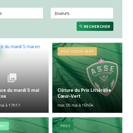
RECHERCHER
ASSE COEUR-VERT
nce du mardi 5 mai
Clôture du Prix Littéraire
tos
Cœur-Vert
mai à 17h17
mar. 05 mai à 16h04
NES
PROS