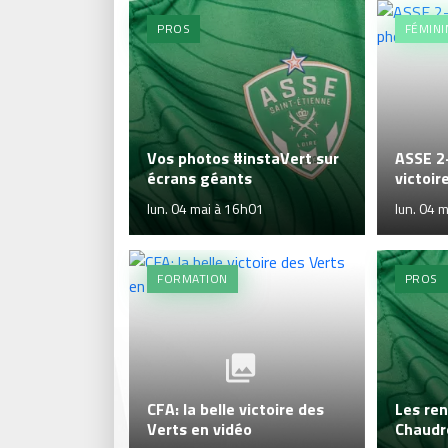
PROS
FÉMINI
Vos photos #instaVert sur
ASSE 2-
écrans géants
victoir
lun. 04 mai à 16h01
lun. 04 
FORMATION
PROS
CFA: la belle victoire des
Les re
Verts en vidéo
Chaudr