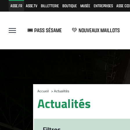
ASSE.FR
ASSE.TV
BILLETTERIE
BOUTIQUE
MUSÉE
ENTREPRISES
ASSE CŒ
🎟️ PASS SÉSAME
💚 NOUVEAUX MAILLOTS
Accueil
>
Actualités
Actualités
Filtres