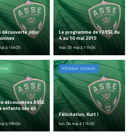
e découverte pour
Le programme de l'ASSE du
minines
4 au 10 mai 2015
mai à 14h05
mar. 05 mai à 11h04
TION
RÉSEAUX SOCIAUX
es découvertes ASSE
s enfants nés en
Félicitation, Kurt !
mai à 09h04
lun. 04 mai à 17h30