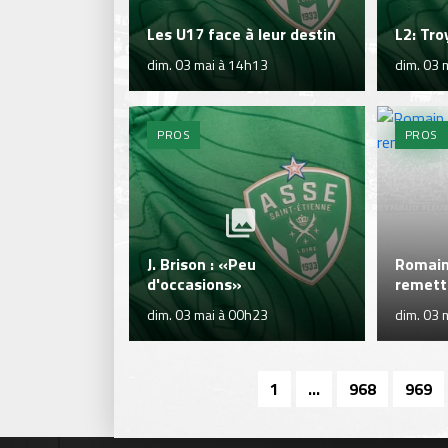
Les U17 face à leur destin
L2: Tr
dim. 03 mai à 14h13
dim. 03 
PROS
PROS
J. Brison : «Peu
Romain
d'occasions»
remett
dim. 03 mai à 00h23
dim. 03 
1
...
968
969