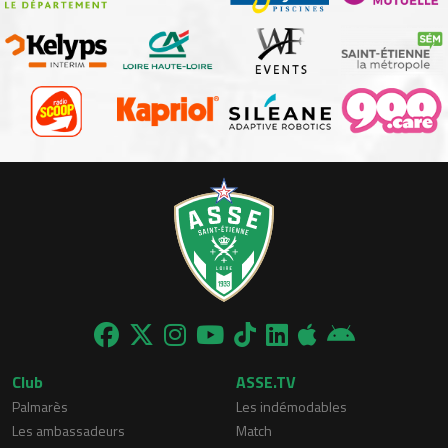
Club
ASSE.TV
Palmarès
Les indémodables
Les ambassadeurs
Match