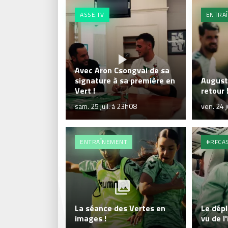
ASSE.TV
ENTRA
Avec Aron Csongvai de sa
signature à sa première en
August
Vert !
retour 
sam. 25 juil. à 23h08
ven. 24 j
ENTRAÎNEMENT
#RFCA
La séance des Vertes en
Le dép
images !
vu de l'