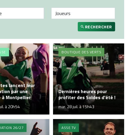
RECHERCHER
SSE
BOUTIQUE DES VERTS
tes lancent leur
tion par une
Dernières heures pour
e à Montpellier
profiter des Soldes d'été !
uil. à 20h54
mar. 28 juil. à 15h43
ATION 26/27
ASSE.TV