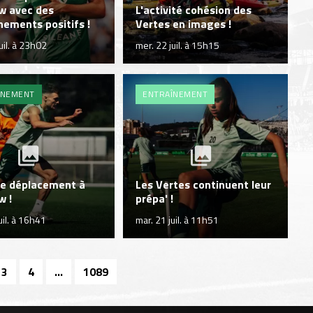
w avec des
L'activité cohésion des
ements positifs !
Vertes en images !
uil. à 23h02
mer. 22 juil. à 15h15
ÎNEMENT
ENTRAÎNEMENT
de déplacement à
Les Vertes continuent leur
w !
prépa' !
uil. à 16h41
mar. 21 juil. à 11h51
3
4
...
1089