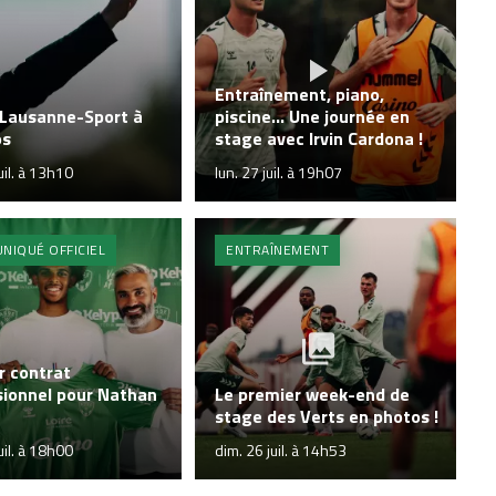
Entraînement, piano,
 Lausanne-Sport à
piscine... Une journée en
os
stage avec Irvin Cardona !
uil. à 13h10
lun. 27 juil. à 19h07
NIQUÉ OFFICIEL
ENTRAÎNEMENT
r contrat
sionnel pour Nathan
Le premier week-end de
stage des Verts en photos !
uil. à 18h00
dim. 26 juil. à 14h53