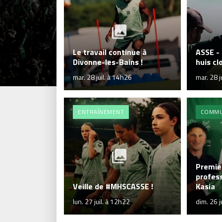
Le travail continue à
ASSE -
Divonne-les-Bains !
huis cl
mar. 28 juil. à 14h26
mar. 28 j
ENTRAÎNEMENT
COMMU
Premie
profes
Veille de #MHSCASSE !
Kasia
lun. 27 juil. à 12h22
dim. 26 j