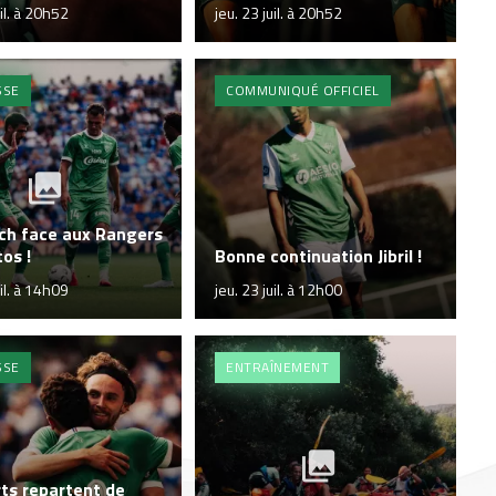
uil. à 20h52
jeu. 23 juil. à 20h52
SSE
COMMUNIQUÉ OFFICIEL
ch face aux Rangers
os !
Bonne continuation Jibril !
uil. à 14h09
jeu. 23 juil. à 12h00
SSE
ENTRAÎNEMENT
ts repartent de