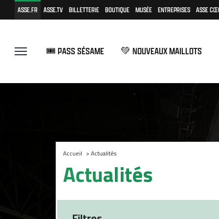
ASSE.FR
ASSE.TV
BILLETTERIE
BOUTIQUE
MUSÉE
ENTREPRISES
ASSE CŒ
🎟️ PASS SÉSAME
💚 NOUVEAUX MAILLOTS
Accueil
>
Actualités
Actualités
Filtres