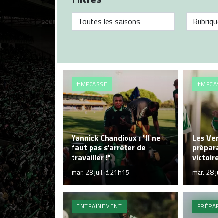
#MFCASSE
#MFCA
Yannick Chandioux : "Il ne
Les Ver
faut pas s'arrêter de
prépara
travailler !"
victoir
mar. 28 juil. à 21h15
mar. 28 j
ENTRAÎNEMENT
PRÉPAR