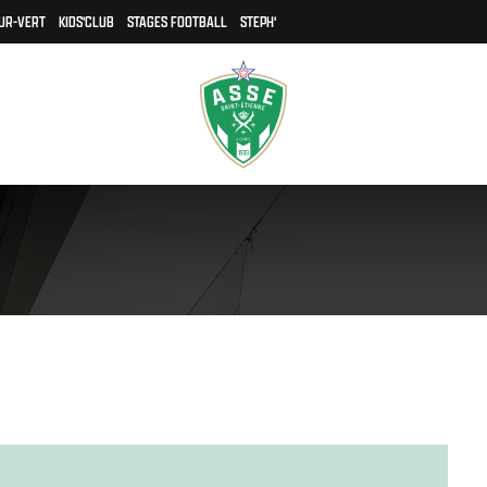
UR-VERT
KIDS'CLUB
STAGES FOOTBALL
STEPH'