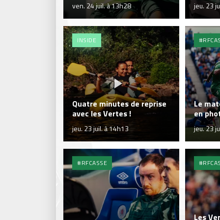
ven. 24 juil. à 13h28
jeu. 23 j
INSIDE
#RFCA
Quatre minutes de reprise
Le mat
avec les Vertes !
en phot
jeu. 23 juil. à 14h13
jeu. 23 j
#RFCASSE
#RFCA
Les Ver