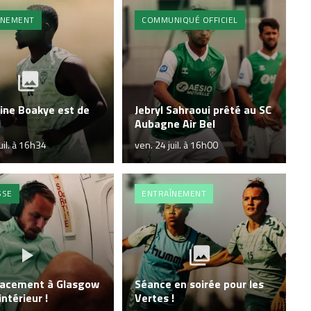
ÎNEMENT
COMMUNIQUÉ OFFICIEL
ine Boakye est de
Jebryl Sahraoui prêté au SC
!
Aubagne Air Bel
uil. à 16h34
ven. 24 juil. à 16h00
SSE
ENTRAÎNEMENT
lacement à Glasgow
Séance en soirée pour les
intérieur !
Vertes !