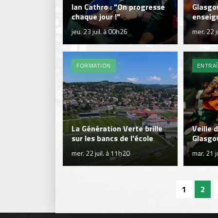
Ian Cathro : "On progresse
Glasgo
chaque jour !"
enseign
jeu. 23 juil. à 00h26
mer. 22 j
FORMATION
ENTRA
La Génération Verte brille
Veille 
sur les bancs de l'école
Glasgo
mer. 22 juil. à 11h20
mar. 21 j
1
2