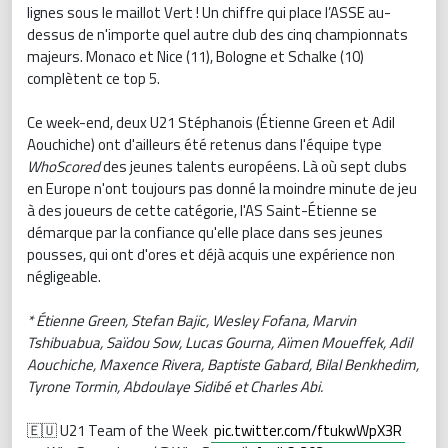
lignes sous le maillot Vert ! Un chiffre qui place l’ASSE au-
dessus de n'importe quel autre club des cinq championnats
majeurs. Monaco et Nice (11), Bologne et Schalke (10)
complètent ce top 5.
Ce week-end, deux U21 Stéphanois (Étienne Green et Adil
Aouchiche) ont d'ailleurs été retenus dans l'équipe type
WhoScored
des jeunes talents européens. Là où sept clubs
en Europe n'ont toujours pas donné la moindre minute de jeu
à des joueurs de cette catégorie, l'AS Saint-Étienne se
démarque par la confiance qu'elle place dans ses jeunes
pousses, qui ont d'ores et déjà acquis une expérience non
négligeable.
* Étienne Green, Stefan Bajic, Wesley Fofana, Marvin
Tshibuabua, Saïdou Sow, Lucas Gourna, Aïmen Moueffek, Adil
Aouchiche, Maxence Rivera, Baptiste Gabard, Bilal Benkhedim,
Tyrone Tormin, Abdoulaye Sidibé et Charles Abi.
🇪🇺 U21 Team of the Week
pic.twitter.com/ftukwWpX3R