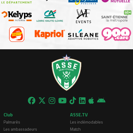
Club
ASSE.TV
Palmarès
Les indémodables
Les ambassadeurs
Match