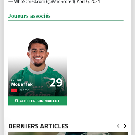
— WhoScored.com (@WhoScored)
April 6, 2021
Joueurs associés
29
Aïmen
Moueffek
Maroc
ACHETER SON MAILLOT
DERNIERS ARTICLES