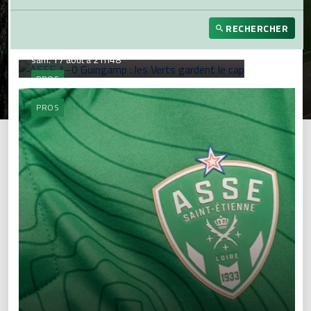
ASSE 1–0 Guingamp : les Verts
RECHERCHER
gardent le cap
sam. 17 août à 21h48
PROS
PROS