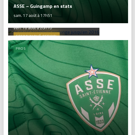
ASSE – Guingamp en stats
Le staff technique prolonge jusqu'en
sam. 17 août à 17h51
2016
ven. 16 août à 20h10
COMMUNIQUÉ OFFICIEL
PROS