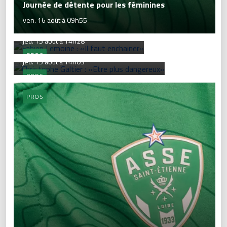
Journée de détente pour les féminines
ven. 16 août à 09h55
Fabien Lemoine : «Il faut enchainer»
Christophe Galtier : «Etre plus
jeu. 15 août à 14h28
dangereux»
PROS
jeu. 15 août à 14h03
PROS
PROS