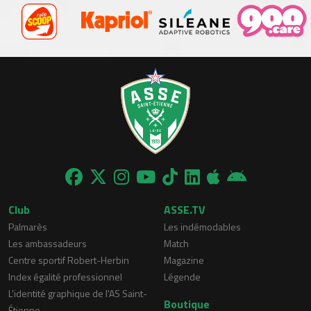
Club
ASSE.TV
Palmarès
Les indémodables
Les ambassadeurs
Match
Centre sportif Robert-Herbin
Magazine
Index égalité professionnel
Légende
L'identité graphique de l'AS Saint-
Boutique
Étienne