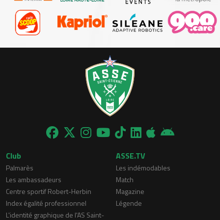
Club
ASSE.TV
Palmarès
Les indémodables
Les ambassadeurs
Match
Centre sportif Robert-Herbin
Magazine
Index égalité professionnel
Légende
L'identité graphique de l'AS Saint-