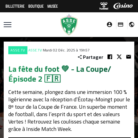
BILLETTERIE
BOUTIQUE
MUSÉE
ASSE.TV
ASSE.TV
Mardi 02 Déc. 2025 à 19h57
Partager
La fête du foot 💚 - La Coupe/
Épisode 2 🇫🇷
Cette semaine, plongez dans une immersion 100 %
ligérienne avec la réception d’Écotay-Moingt pour le
8ᵉ tour de la Coupe de France. Un superbe moment
de football, dans l’esprit du sport et des valeurs
Vertes ! Retrouvez les coulisses chaque semaine
grâce à Inside Match Week.