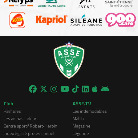
Club
ASSE.TV
Palmarès
Les indémodables
Les ambassadeurs
Match
Centre sportif Robert-Herbin
Magazine
Index égalité professionnel
Légende