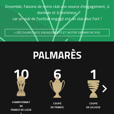
Ensemble, faisons de notre club une source d'engagement, à
domicile et à l'extérieur,
car un club de football engagé est un club plus fort !
> DÉCOUVREZ NOS ENGAGEMENTS ET NOTRE DÉMARCHE RSE
PALMARÈS
10
6
1
CHAMPIONNAT
COUPE
COUPE
DE
DE FRANCE
DE LA LIGUE
FRANCE DE LIGUE
1