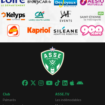
Club
ASSE.TV
Palmarès
Les indémodables