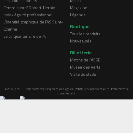
Les ambassadeurs
Match
Centre sportif Robert-Herbin
Magazine
Index égalité professionnel
Légende
L'identité graphique de l'AS Saint-
Boutique
Étienne
Tous les produits
Le cinquantenaire de 76
Nouveautés
Billetterie
Matchs de l'ASSE
Musée des Verts
Visite du stade
© 2026 / ASSE - Tous droits réservés |
Mentions légales
|
Politique de confidentialité
|
Préférences de
consentement