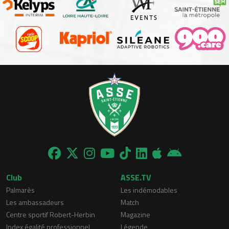
Club
ASSE.TV
Palmarès
Les indémodables
Les ambassadeurs
Match
Centre sportif Robert-Herbin
Magazine
Index égalité professionnel
Légende