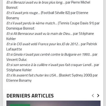
Et si Benazzi avait eu le bras plus long
… par Pierre Michel
Bonnot
Et s’il avait pris rouge…
(Football Séville 82) par Etienne
Bonamy
Et s’il avait perdu le 4ème match…
(Tennis Coupe Davis 91) par
Dominique Bonnot
Et si Ali Bennaceur avait vu la main de Dieu…
par Stéphane
Kohler
Et si le CIO avait voté France pour les JO de 2012…
par Patrick
Lafayette
Et si Ginola n’avait pas centré contre la Bulgarie en 1993
… par
Vincent Duluc
Et si son service à la cuillère n’avait pas fait craquer Lendl
… par
Stéphane Kohler
Et s’ils avaient fait chuter les USA…
(Basket Sydney 2000) par
Etienne Bonamy
DERNIERS ARTICLES