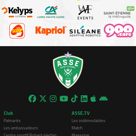
Club
ASSE.TV
Palmarès
Les indémodables
Les ambassadeurs
Match
Centre sportif Robert-Herbin
Magazine