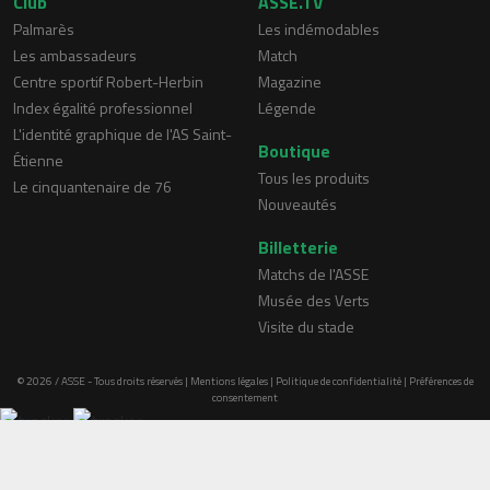
Club
ASSE.TV
Palmarès
Les indémodables
Les ambassadeurs
Match
Centre sportif Robert-Herbin
Magazine
Index égalité professionnel
Légende
L'identité graphique de l'AS Saint-
Boutique
Étienne
Tous les produits
Le cinquantenaire de 76
Nouveautés
Billetterie
Matchs de l'ASSE
Musée des Verts
Visite du stade
© 2026 / ASSE - Tous droits réservés |
Mentions légales
|
Politique de confidentialité
|
Préférences de
consentement