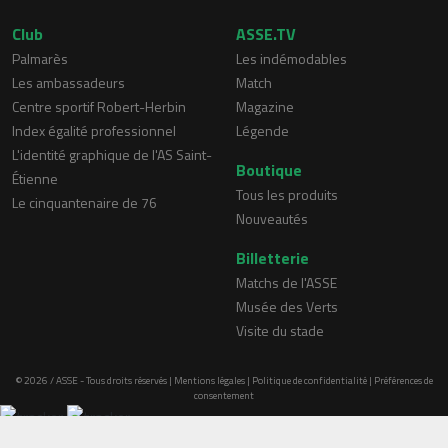
Club
ASSE.TV
Palmarès
Les indémodables
Les ambassadeurs
Match
Centre sportif Robert-Herbin
Magazine
Index égalité professionnel
Légende
L'identité graphique de l'AS Saint-
Boutique
Étienne
Tous les produits
Le cinquantenaire de 76
Nouveautés
Billetterie
Matchs de l'ASSE
Musée des Verts
Visite du stade
© 2026 / ASSE - Tous droits réservés |
Mentions légales
|
Politique de confidentialité
|
Préférences de
consentement