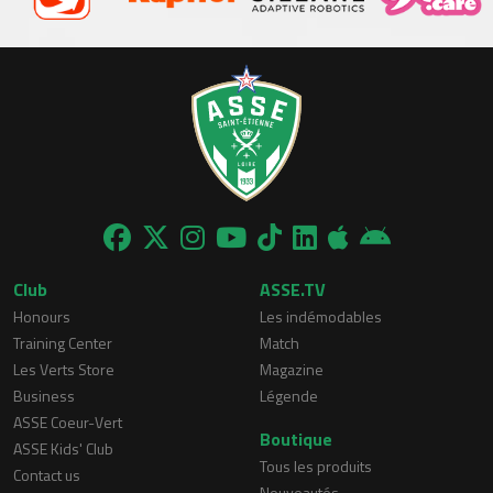
Club
ASSE.TV
Honours
Les indémodables
Training Center
Match
Les Verts Store
Magazine
Business
Légende
ASSE Coeur-Vert
Boutique
ASSE Kids' Club
Tous les produits
Contact us
Nouveautés