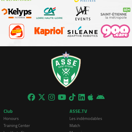
Club
ASSE.TV
Honours
Les indémodables
Training Center
Match