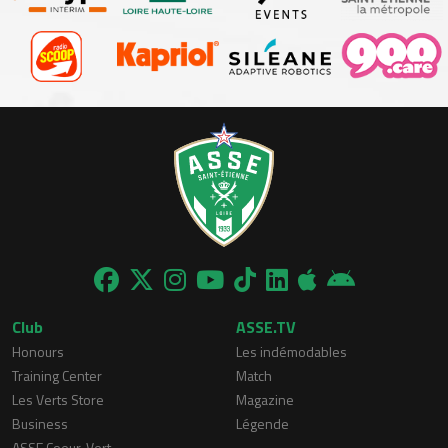
Club
ASSE.TV
Honours
Les indémodables
Training Center
Match
Les Verts Store
Magazine
Business
Légende
ASSE Coeur-Vert