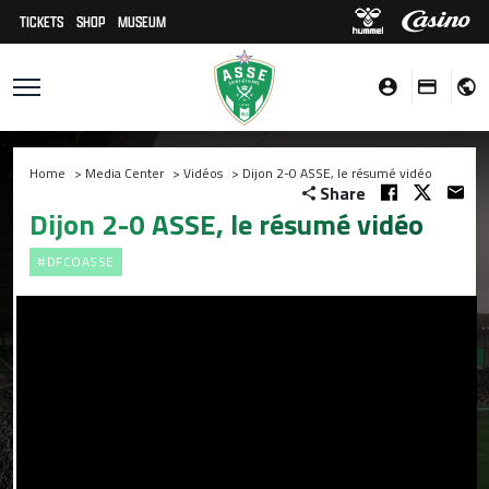
TICKETS
SHOP
MUSEUM
Home
>
Media Center
>
Vidéos
>
Dijon 2-0 ASSE, le résumé vidéo
Share
Dijon 2-0 ASSE, le résumé vidéo
#DFCOASSE