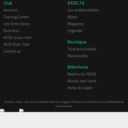
Club
ASSE.TV
Honours
Les indémodables
Training Center
Match
Les Verts Store
Magazine
Business
Légende
ASSE Coeur-Vert
Boutique
ASSE Kids' Club
Tous les produits
Contact us
Nouveautés
Billetterie
Matchs de l'ASSE
Musée des Verts
Visite du stade
© 2026 / ASSE - Tous droits réservés |
Mentions légales
|
Politique de confidentialité
|
Préférences de
consentement