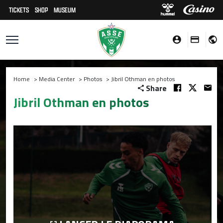
TICKETS
SHOP
MUSEUM
Home
>
Media Center
>
Photos
>
Jibril Othman en photos
Share
Jibril Othman en photos