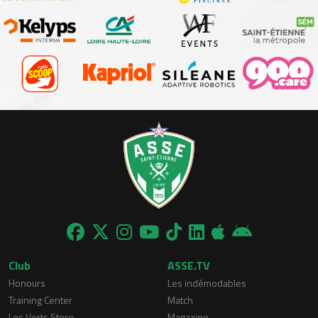
Club
ASSE.TV
Honours
Les indémodables
Training Center
Match
Les Verts Store
Magazine