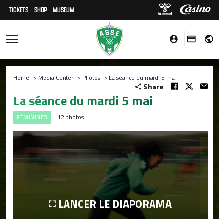
TICKETS
SHOP
MUSEUM
Home
>
Media Center
>
Photos
>
La séance du mardi 5 mai
Share
La séance du mardi 5 mai
FÉMININES
12 photos
LANCER LE DIAPORAMA