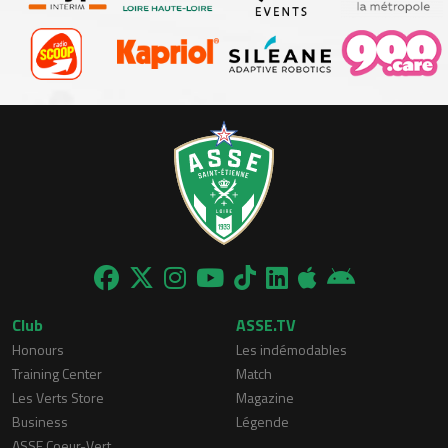
Club
ASSE.TV
Honours
Les indémodables
Training Center
Match
Les Verts Store
Magazine
Business
Légende
ASSE Coeur-Vert