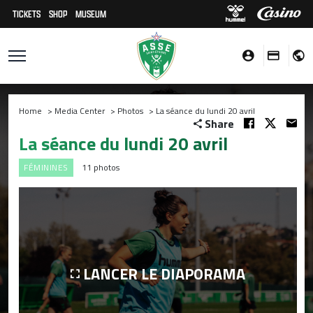
TICKETS
SHOP
MUSEUM
Home
>
Media Center
>
Photos
>
La séance du lundi 20 avril
Share
La séance du lundi 20 avril
FÉMININES
11 photos
LANCER LE DIAPORAMA