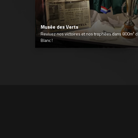
Musée des Verts
Revivez nos victoires et nos trophées dans 800m² déd
Blanc !