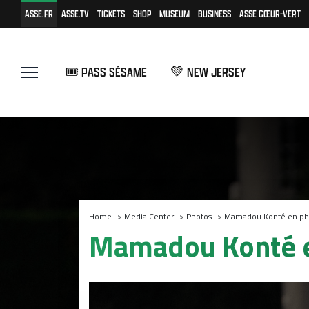
ASSE.FR
ASSE.TV
TICKETS
SHOP
MUSEUM
BUSINESS
ASSE CŒUR-VERT
🎟️ PASS SÉSAME
💚 NEW JERSEY
Home
>
Media Center
>
Photos
>
Mamadou Konté en ph
Mamadou Konté 