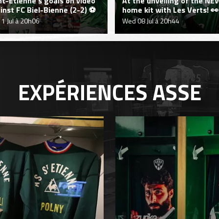
nt-Étienne's goals on video
At the unveiling of the NE
inst FC Biel-Bienne (2-2) ⚽
home kit with Les Verts! 👀
11 Jul à 20h06
Wed 08 Jul à 20h44
EXPÉRIENCES
ASSE