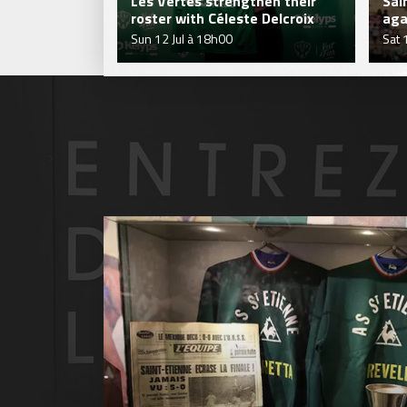
Les Vertes strengthen their
Sai
roster with Céleste Delcroix
aga
Sun 12 Jul à 18h00
Sat 