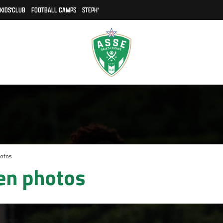
KIDS'CLUB
FOOTBALL CAMPS
STEPH'
otos
en photos