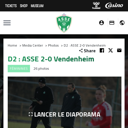
TICKETS
SHOP
MUSEUM
Home
>
Media Center
>
Photos
>
D2 : ASSE 2-0 Vendenheim
Share
D2 : ASSE 2-0 Vendenheim
FÉMININES
26 photos
LANCER LE DIAPORAMA