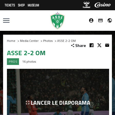
TICKETS
SHOP
MUSEUM
Home
>
Media Center
>
Photos
>
ASSE 2-2 OM
Share
ASSE 2-2 OM
PROS
16 photos
LANCER LE DIAPORAMA