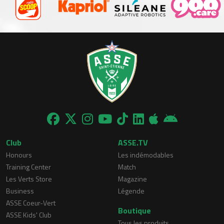
Club
ASSE.TV
Honours
Les indémodables
Training Center
Match
Les Verts Store
Magazine
Business
Légende
ASSE Coeur-Vert
Boutique
ASSE Kids' Club
Tous les produits