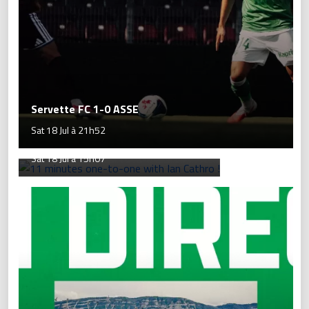
Servette FC 1-0 ASSE
11 minutes one-to-one with Ian
Sat 18 Jul à 21h52
Cathro !
Sat 18 Jul à 15h07