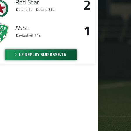
2
Red Star
Durand
1e
Durand
31e
1
ASSE
Davitashvili
71e
LE REPLAY SUR ASSE.TV