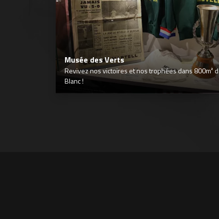
Musée des Verts
Revivez nos victoires et nos trophées dans 800m² déd
Blanc !