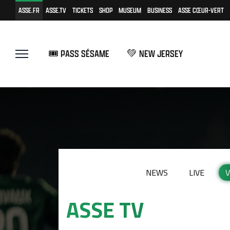
ASSE.FR
ASSE.TV
TICKETS
SHOP
MUSEUM
BUSINESS
ASSE CŒUR-VERT
🎟️ PASS SÉSAME
💚 NEW JERSEY
NEWS
LIVE
V
ASSE TV