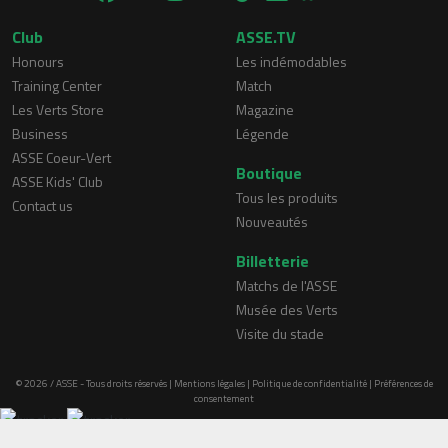
Club
ASSE.TV
Honours
Les indémodables
Training Center
Match
Les Verts Store
Magazine
Business
Légende
ASSE Coeur-Vert
Boutique
ASSE Kids' Club
Tous les produits
Contact us
Nouveautés
Billetterie
Matchs de l'ASSE
Musée des Verts
Visite du stade
© 2026 / ASSE - Tous droits réservés |
Mentions légales
|
Politique de confidentialité
|
Préférences de
consentement