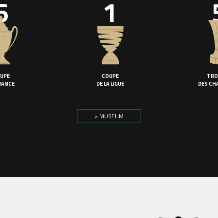
6
1
UPE
COUPE
TRO
RANCE
DE LA LIGUE
DES CH
> MUSEUM