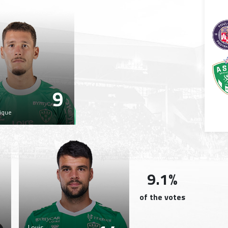
9
n
ique
9.1%
of the votes
Louis