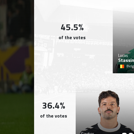
45.5%
of the votes
Lucas
Stassi
Belg
36.4%
of the votes
Gautier