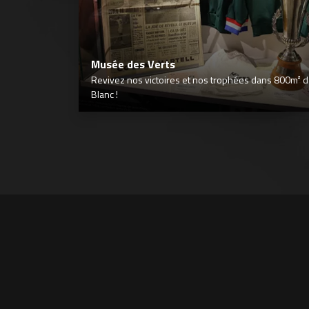
Musée des Verts
Revivez nos victoires et nos trophées dans 800m² déd
Blanc !