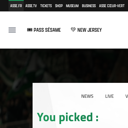
ASSE.FR
ASSE.TV
TICKETS
SHOP
MUSEUM
BUSINESS
ASSE CŒUR-VERT
🎟️ PASS SÉSAME
💚 NEW JERSEY
NEWS
LIVE
V
You picked :