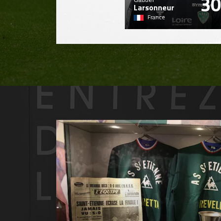
30
Larsonneur
France