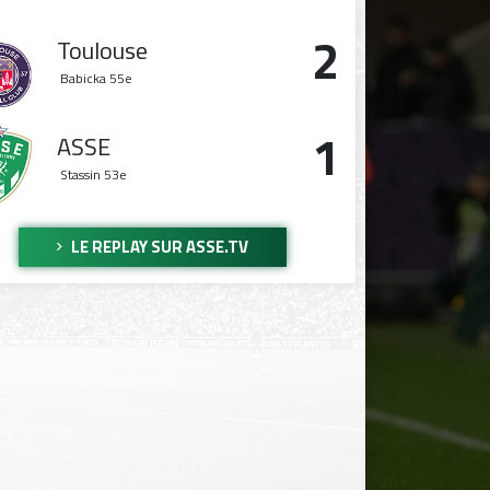
2
Toulouse
Babicka
55e
1
ASSE
Stassin
53e
LE REPLAY SUR ASSE.TV