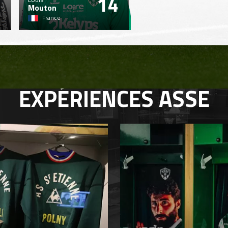
14
Mouton
France
EXPÉRIENCES
ASSE