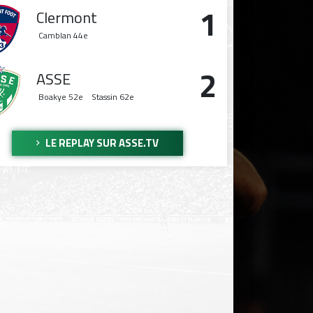
1
Clermont
Camblan
44e
2
ASSE
Boakye
52e
Stassin
62e
LE REPLAY SUR ASSE.TV