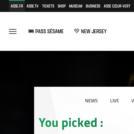
ASSE.FR
ASSE.TV
TICKETS
SHOP
MUSEUM
BUSINESS
ASSE CŒUR-VERT
🎟️ PASS SÉSAME
💚 NEW JERSEY
NEWS
LIVE
V
You picked :