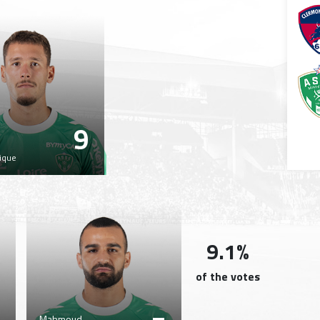
9
n
ique
9.1%
of the votes
Mahmoud