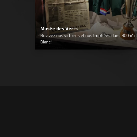
Musée des Verts
Revivez nos victoires et nos trophées dans 800m² déd
Blanc !