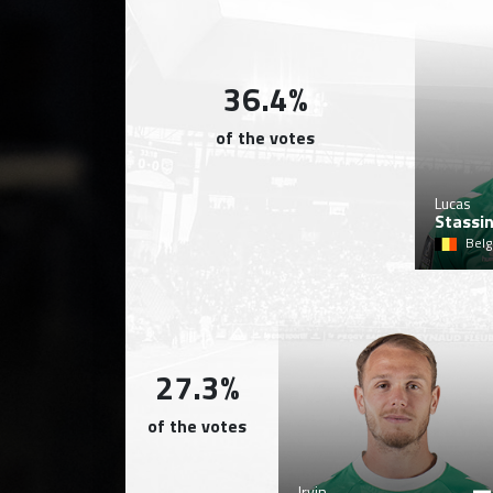
36.4%
of the votes
Lucas
Stassi
Belg
27.3%
of the votes
Irvin