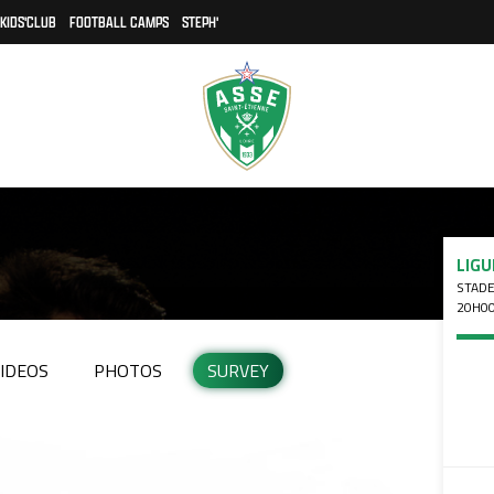
KIDS'CLUB
FOOTBALL CAMPS
STEPH'
LIGU
STADE
20H0
IDEOS
PHOTOS
SURVEY