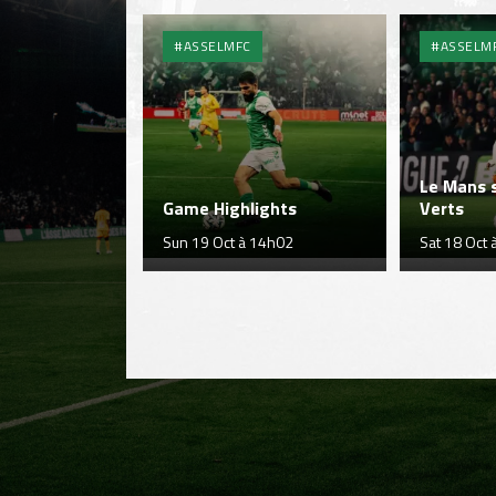
#ASSELMFC
#ASSELM
Le Mans s
Game Highlights
Verts
Sun 19 Oct à 14h02
Sat 18 Oct