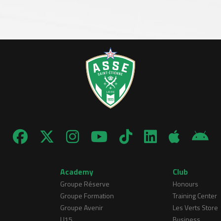
Academy
Club
Groupe Réserve
Honours
Groupe Formation
Training Center
Groupe Avenir
Les Verts Store
U15
Business