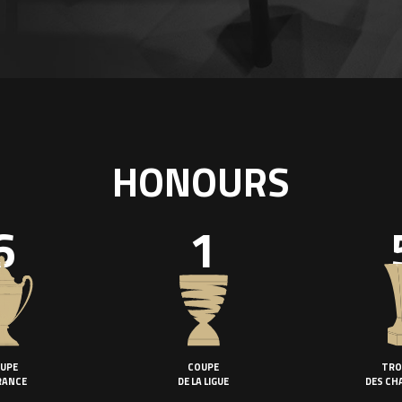
HONOURS
6
1
UPE
COUPE
TRO
RANCE
DE LA LIGUE
DES CH