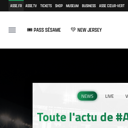
ASSE.FR
ASSE.TV
TICKETS
SHOP
MUSEUM
BUSINESS
ASSE CŒUR-VERT
🎟️ PASS SÉSAME
💚 NEW JERSEY
NEWS
LIVE
V
Toute l'actu de 