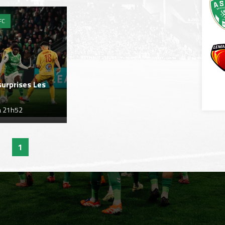
FC
urprises Les
 à 21h52
1
EXPÉRIENCES
ASSE