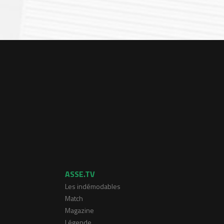
ASSE.TV
Les indémodables
Match
Magazine
Légende