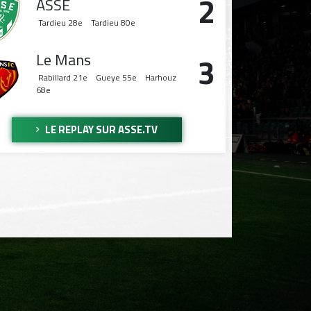
2
ASSE
Tardieu
28e
Tardieu
80e
Le Mans
3
Rabillard
21e
Gueye
55e
Harhouz
68e
LE REPLAY SUR ASSE.TV