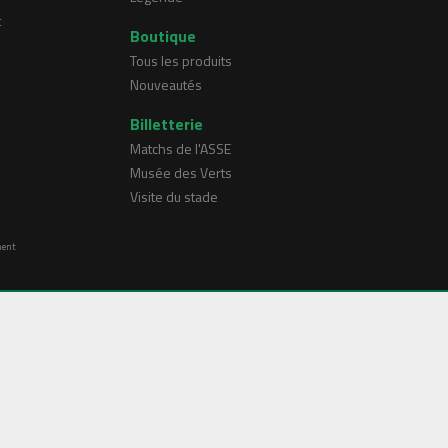
t
Boutique
Tous les produits
Nouveautés
Billetterie
Matchs de l'ASSE
Musée des Verts
Visite du stade
ment