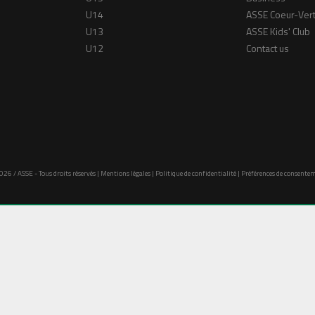
U14
ASSE Coeur-Ver
U13
ASSE Kids' Club
U12
Contact us
026 / ASSE - Tous droits réservés |
Mentions légales
|
Politique de confidentialité
|
Préférences de consente