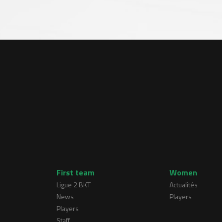
First team
Women
Ligue 2 BKT
Actualités
News
Players
Players
Staff