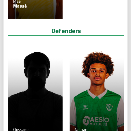
Maël
Massé
Defenders
Oussama
Nathan