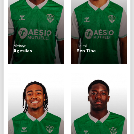
Meïvyn
Helmi
Agesilas
Ben Tiba