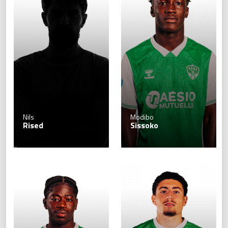
Nils
Modibo
Rised
Sissoko