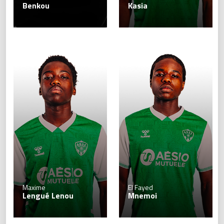
Benkou
Kasia
Maxime
El Fayed
Lengué Lenou
Mnemoi