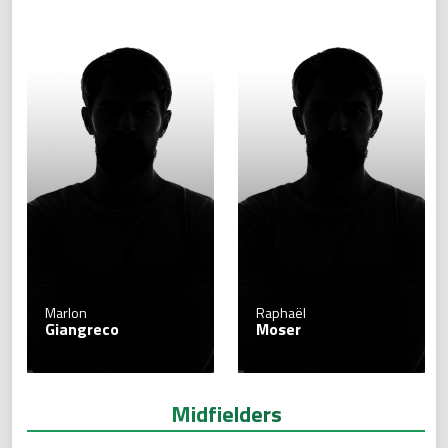
Marlon
Raphaël
Giangreco
Moser
Midfielders