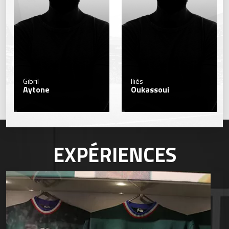
Gibril
Iliès
Aytone
Oukassoui
EXPÉRIENCES