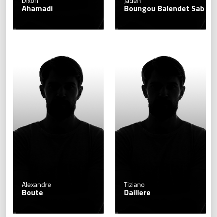
Dixon
Jaden
Ahamadi
Boungou Balendet Sab
Alexandre
Tiziano
Boute
Daillere