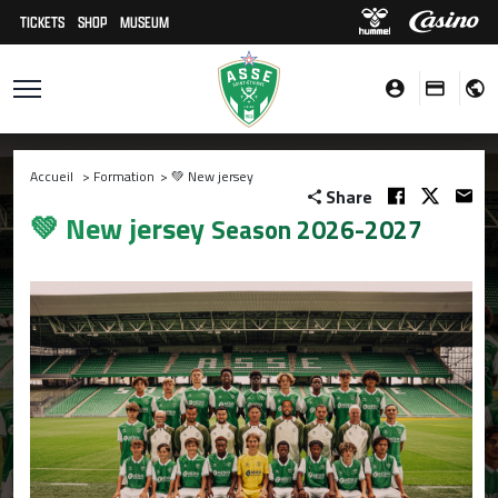
TICKETS
SHOP
MUSEUM
Accueil
>
Formation
>
💚 New jersey
Share
💚 New jersey
Season 2026-2027