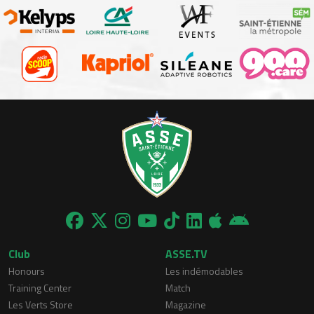
Club
ASSE.TV
Honours
Les indémodables
Training Center
Match
Les Verts Store
Magazine