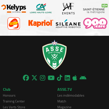
Club
ASSE.TV
Honours
Les indémodables
Training Center
Match
Les Verts Store
Magazine