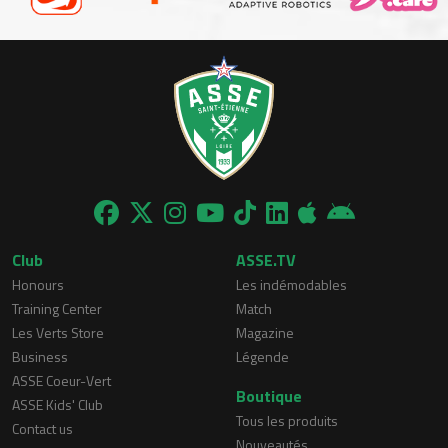
Club
ASSE.TV
Honours
Les indémodables
Training Center
Match
Les Verts Store
Magazine
Business
Légende
ASSE Coeur-Vert
Boutique
ASSE Kids' Club
Tous les produits
Contact us
Nouveautés