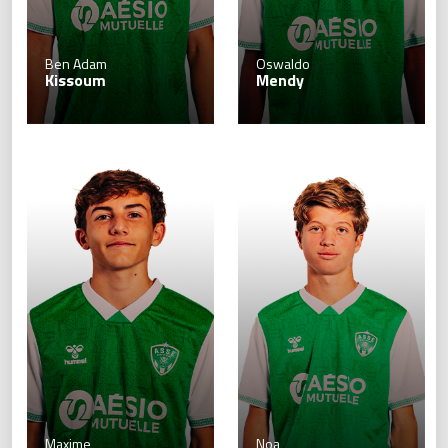
Ben Adam
Oswaldo
Kissoum
Mendy
Maxime
Noa