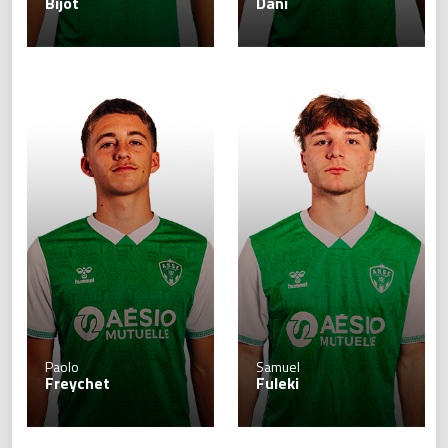
Bijot
Dani
Paolo
Samuel
Freychet
Fuleki