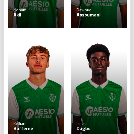
Noham
Dawoud
Akil
Assoumani
Kellian
Lucas
Bufferne
Dagbo