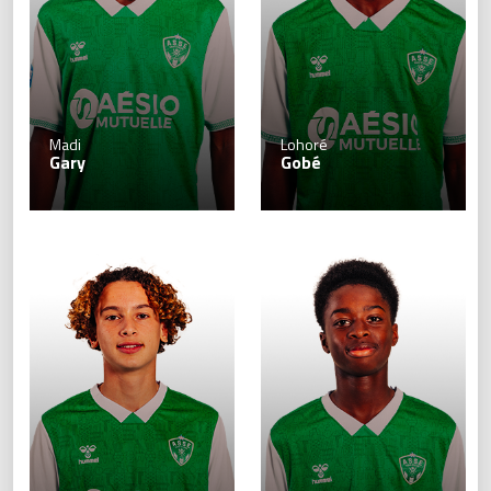
Madi
Lohoré
Gary
Gobé