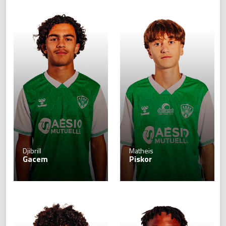
Djibrill
Matheis
Gacem
Piskor