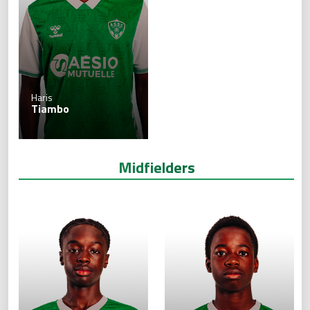
Haris
Tiambo
Midfielders