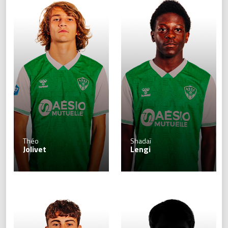
Théo
Shadaï
Jolivet
Lengi