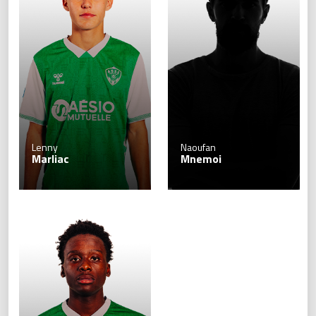
Lenny
Naoufan
Marliac
Mnemoi