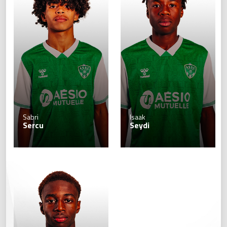
Sabri
Isaak
Sercu
Seydi