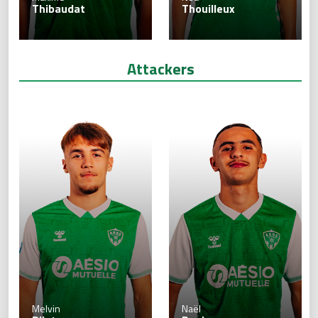
Thibaudat
Thouilleux
Attackers
Melvin
Naël