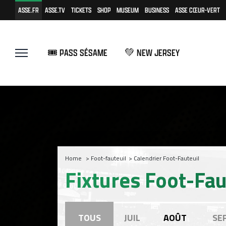
ASSE.FR
ASSE.TV
TICKETS
SHOP
MUSEUM
BUSINESS
ASSE CŒUR-VERT
🎟️ PASS SÉSAME
💚 NEW JERSEY
Home
>
Foot-fauteuil
>
Calendrier Foot-Fauteuil
Fixtures Foot-Fau
TOUS
JUIL
AOÛT
SE