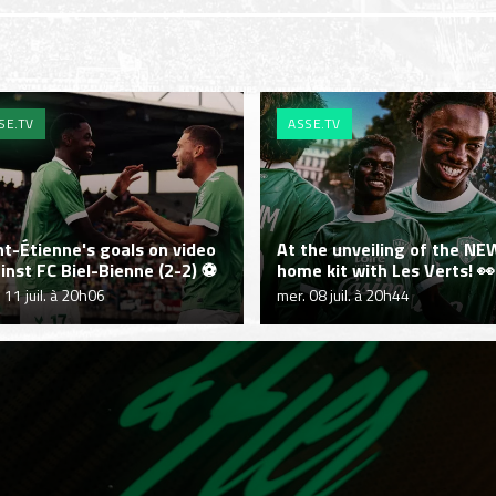
SE.TV
ASSE.TV
nt-Étienne's goals on video
At the unveiling of the NE
inst FC Biel-Bienne (2-2) ⚽
home kit with Les Verts! 👀
 11 juil. à 20h06
mer. 08 juil. à 20h44
EXPÉRIENCES
ASSE