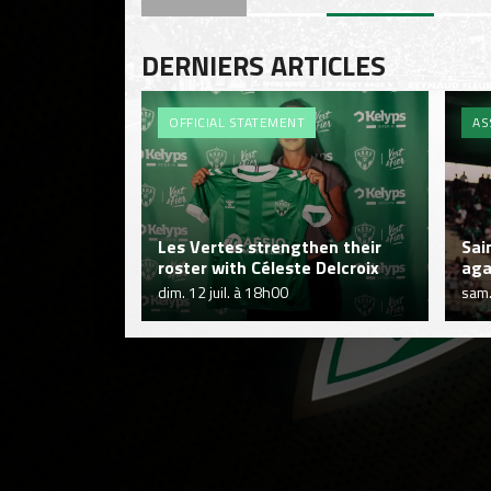
DERNIERS ARTICLES
OFFICIAL STATEMENT
AS
Les Vertes strengthen their
Sai
roster with Céleste Delcroix
aga
dim. 12 juil. à 18h00
sam.