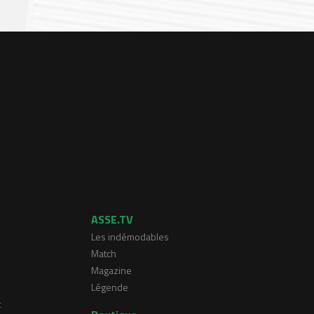
ASSE.TV
Les indémodables
Match
Magazine
Légende
t