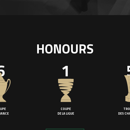
HONOURS
6
1
UPE
COUPE
TRO
RANCE
DE LA LIGUE
DES CH