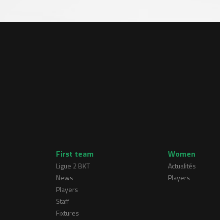
First team
Women
Ligue 2 BKT
Actualités
News
Players
Players
Staff
Fixtures