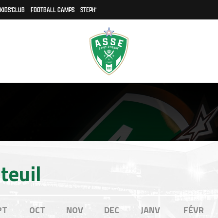
KIDS'CLUB
FOOTBALL CAMPS
STEPH'
teuil
PT
OCT
NOV
DEC
JANV
FÉVR