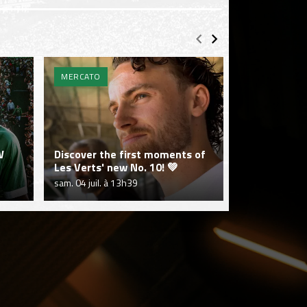
MERCATO
MERCATO
W
Discover the first moments of
Jakob Breum'
Les Verts' new No. 10! 💚
Green.
sam. 04 juil. à 13h39
ven. 03 juil. à 