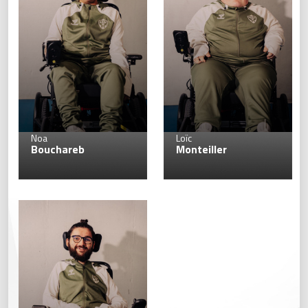
19
Noa
Loïc
Bouchareb
Monteiller