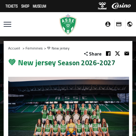
TICKETS
SHOP
MUSEUM
Accueil
>
Feminines
>
💚 New jersey
Share
💚 New jersey
Season 2026-2027