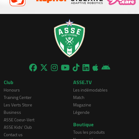
Club
ASSE.TV
Honours
Les indémodables
Training Center
Match
Les Verts Store
Magazine
Business
Légende
ASSE Coeur-Vert
Boutique
ASSE Kids' Club
Tous les produits
Contact us