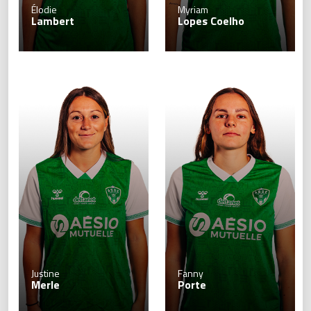
Élodie
Myriam
Lambert
Lopes Coelho
Justine
Fanny
Merle
Porte