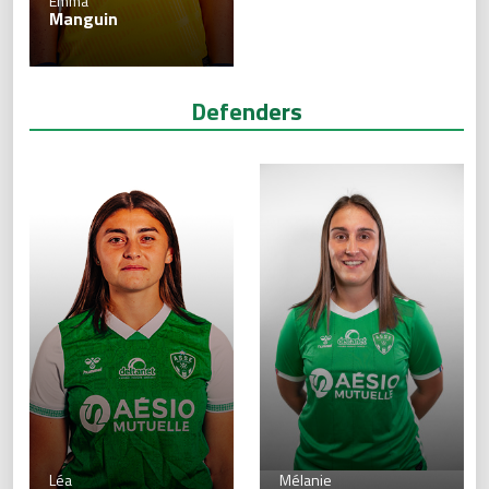
Emma
Manguin
Defenders
Léa
Mélanie