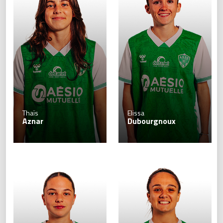
Thaïs
Elissa
Aznar
Dubourgnoux