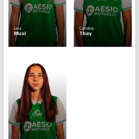
Lina
Candice
Micol
Thizy