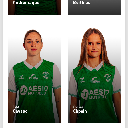
Andromaque
Boithias
Téa
Auréa
Cayzac
Chovin