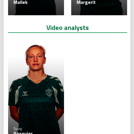
Mallek
Margerit
Video analysts
Suzy
Pasquier