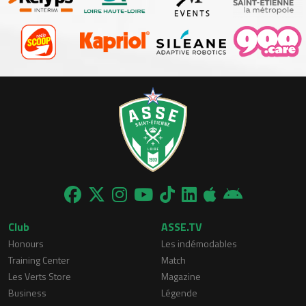
Club
ASSE.TV
Honours
Les indémodables
Training Center
Match
Les Verts Store
Magazine
Business
Légende