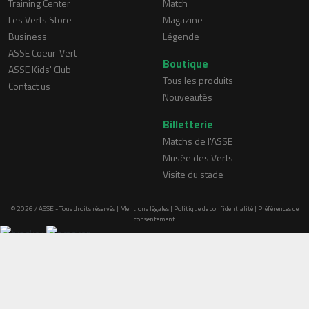
Training Center
Match
Les Verts Store
Magazine
Business
Légende
ASSE Coeur-Vert
Boutique
ASSE Kids' Club
Tous les produits
Contact us
Nouveautés
Billetterie
Matchs de l'ASSE
Musée des Verts
Visite du stade
© 2026 / ASSE - Tous droits réservés |
Mentions légales
|
Politique de confidentialité
|
Préférences de
consentement