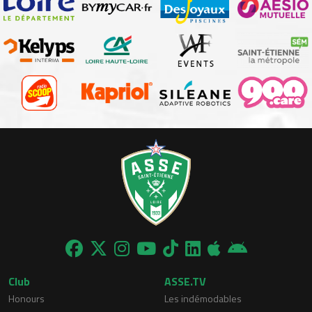
Club
ASSE.TV
Honours
Les indémodables