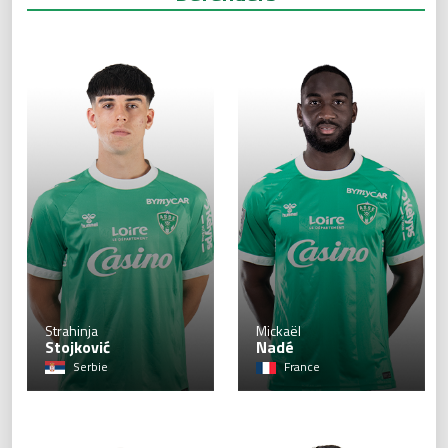
2
Strahinja
Mickaël
Stojković
Nadé
Serbie
France