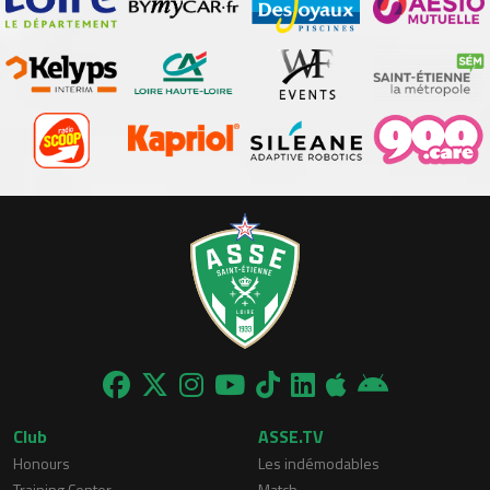
Club
ASSE.TV
Honours
Les indémodables
Training Center
Match