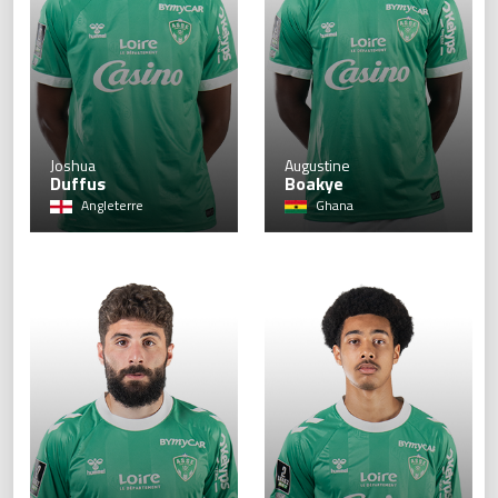
17
Joshua
Augustine
Duffus
Boakye
Angleterre
Ghana