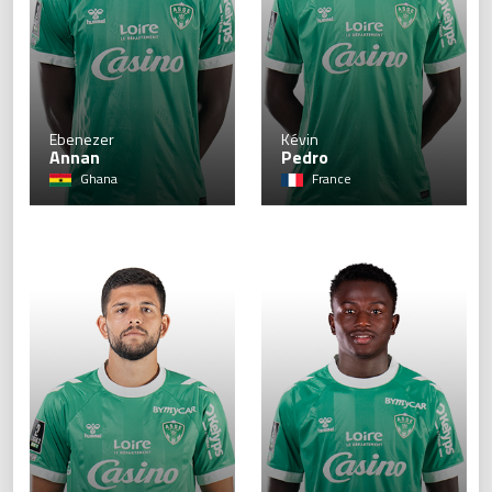
19
Ebenezer
Kévin
Annan
Pedro
Ghana
France