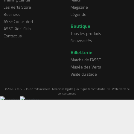
Les Verts Store
Magazine
Business
Légende
ASSE Coeur-Vert
Boutique
ASSE Kids' Club
Tous les produits
Contact us
Nouveautés
Billetterie
Matchs de l'ASSE
Musée des Verts
Visite du stade
© 2026 / ASSE - Tous droits réservés |
Mentions légales
|
Politique de confidentialité
|
Préférences de
consentement