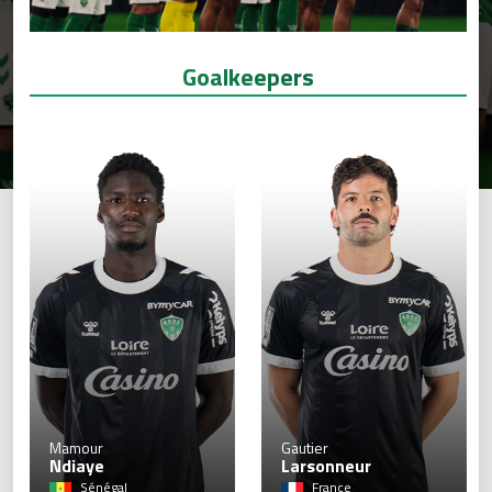
Goalkeepers
1
Mamour
Gautier
Ndiaye
Larsonneur
Sénégal
France