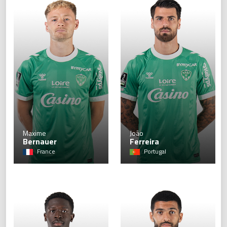
6
Maxime
João
Bernauer
Ferreira
France
Portugal