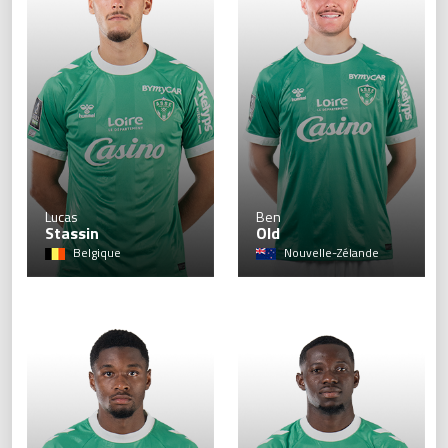
9
Lucas
Ben
Stassin
Old
Belgique
Nouvelle-Zélande