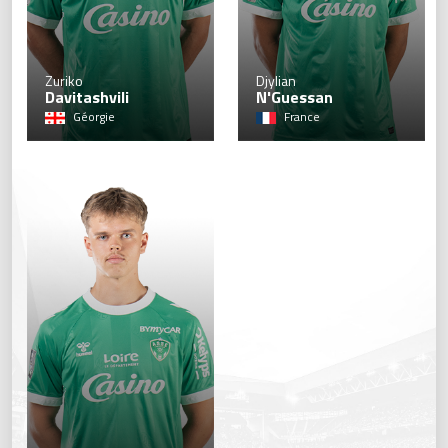
22
Zuriko
Djylian
Davitashvili
N'Guessan
Géorgie
France