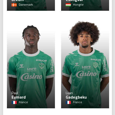
Danemark
Hongrie
21
Paul
Luan
Eymard
Gadegbeku
France
France