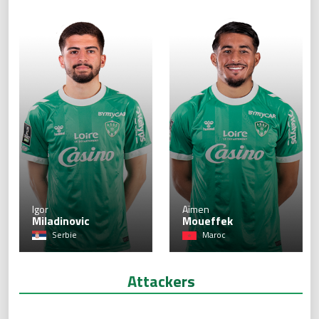
28
Igor
Aïmen
Miladinovic
Moueffek
Serbie
Maroc
Attackers