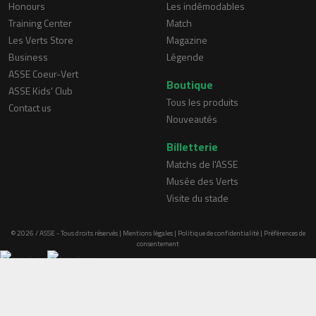
Honours
Les indémodables
Training Center
Match
Les Verts Store
Magazine
Business
Légende
ASSE Coeur-Vert
Boutique
ASSE Kids' Club
Tous les produits
Contact us
Nouveautés
Billetterie
Matchs de l'ASSE
Musée des Verts
Visite du stade
© 2026 / ASSE - Tous droits réservés |
Mentions légales
|
Politique de confidentialité
|
Préférences de
consentement