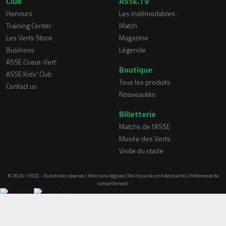
Club
ASSE.TV
Honours
Les indémodables
Training Center
Match
Les Verts Store
Magazine
Business
Légende
ASSE Coeur-Vert
Boutique
ASSE Kids' Club
Tous les produits
Contact us
Nouveautés
Billetterie
Matchs de l'ASSE
Musée des Verts
Visite du stade
© 2026 / ASSE - Tous droits réservés |
Mentions légales
|
Politique de confidentialité
|
Préférences de
consentement