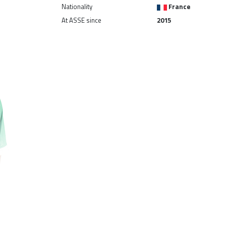
Nationality
France
At ASSE since
2015