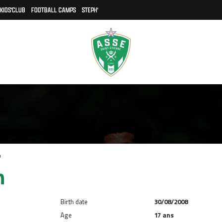
KIDS'CLUB
FOOTBALL CAMPS
STEPH'
n
n
Birth date
30/08/2008
Age
17 ans