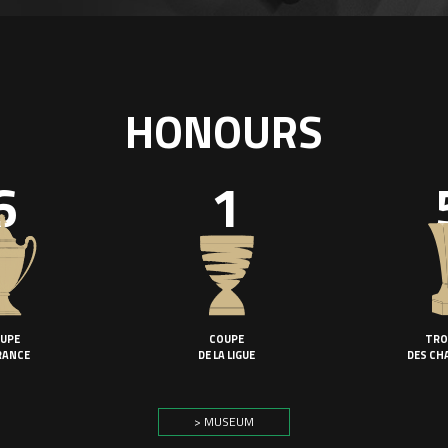
HONOURS
6
1
UPE
COUPE
TRO
RANCE
DE LA LIGUE
DES CH
> MUSEUM