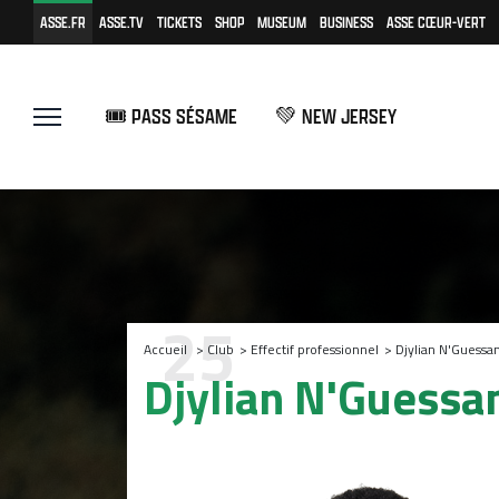
ASSE.FR
ASSE.TV
TICKETS
SHOP
MUSEUM
BUSINESS
ASSE CŒUR-VERT
🎟️ PASS SÉSAME
💚 NEW JERSEY
25
Accueil
>
Club
>
Effectif professionnel
>
Djylian N'Guessa
Djylian N'Guessa