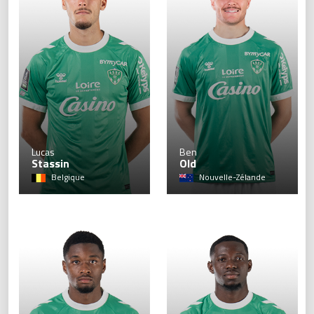
9
Lucas
Ben
Stassin
Old
Belgique
Nouvelle-Zélande