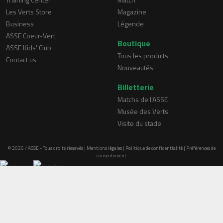
Les Verts Store
Magazine
Business
Légende
ASSE Coeur-Vert
Boutique
ASSE Kids' Club
Tous les produits
Contact us
Nouveautés
Billetterie
Matchs de l'ASSE
Musée des Verts
Visite du stade
© 2026 / ASSE - Tous droits réservés |
Mentions légales
|
Politique de confidentialité
|
Préférences de
consentement