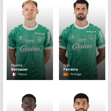
6
Maxime
João
Bernauer
Ferreira
France
Portugal