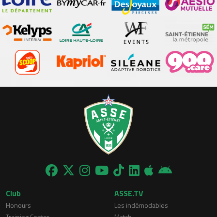
Club
ASSE.TV
Honours
Les indémodables
Training Center
Match