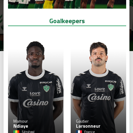
Goalkeepers
1
Mamour
Gautier
Ndiaye
Larsonneur
Sénégal
France