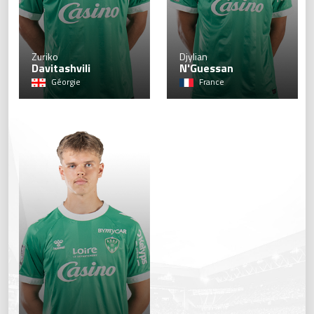
22
Zuriko
Djylian
Davitashvili
N'Guessan
Géorgie
France