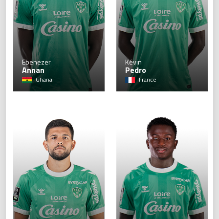
19
Ebenezer
Kévin
Annan
Pedro
Ghana
France