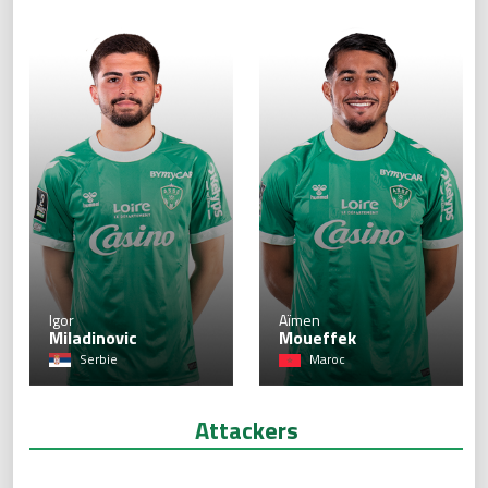
28
Igor
Aïmen
Miladinovic
Moueffek
Serbie
Maroc
Attackers