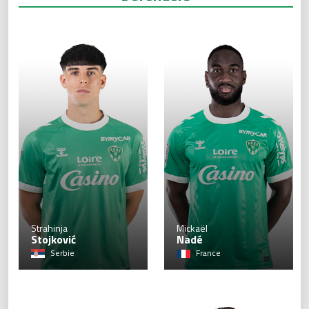
2
Strahinja
Mickaël
Stojković
Nadé
Serbie
France