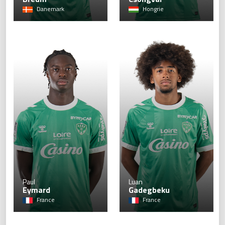
Danemark
Hongrie
21
Paul
Luan
Eymard
Gadegbeku
France
France