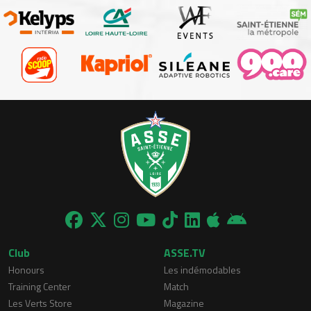
Club
ASSE.TV
Honours
Les indémodables
Training Center
Match
Les Verts Store
Magazine