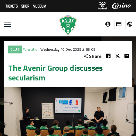
TICKETS
SHOP
MUSEUM
CLUB
Formation
Wednesday 10 Dec 2025 à 18h09
Share
The Avenir Group discusses
secularism