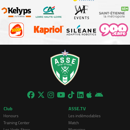
Club
ASSE.TV
Honours
Les indémodables
Training Center
Match
Les Verts Store
Magazine