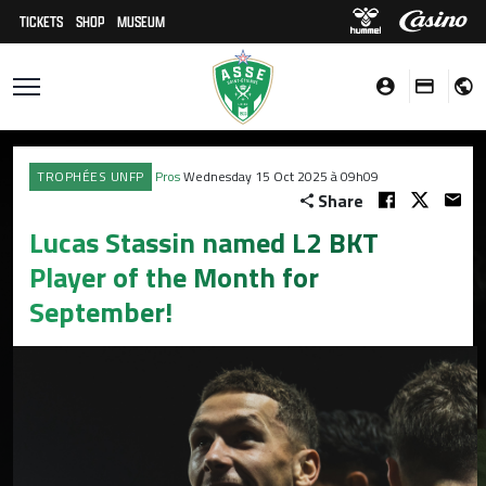
TICKETS
SHOP
MUSEUM
TROPHÉES UNFP
Pros
Wednesday 15 Oct 2025 à 09h09
Share
Lucas Stassin named L2 BKT
Player of the Month for
September!