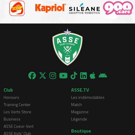
Club
ASSE.TV
Honours
Les indémodables
Training Center
Match
Les Verts Store
Magazine
Business
Légende
ASSE Coeur-Vert
Boutique
ASSE Kids' Club