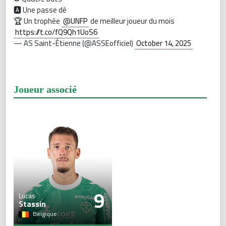
🅰️ Une passe dé
🏆 Un trophée
@UNFP
de meilleur joueur du mois
https://t.co/fQ9Qh1UoS6
— AS Saint-Étienne (@ASSEofficiel)
October 14, 2025
Joueur associé
9
Lucas
Stassin
Belgique